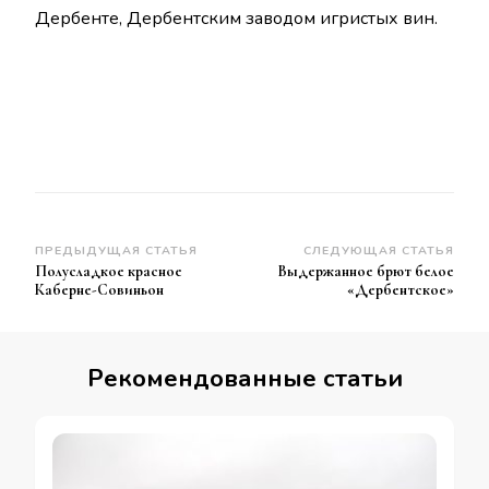
Дербенте, Дербентским заводом игристых вин.
Навигация
ПРЕДЫДУЩАЯ СТАТЬЯ
СЛЕДУЮЩАЯ СТАТЬЯ
Полусладкое красное
Выдержанное брют белое
по
Каберне-Совиньон
«Дербентское»
записям
Рекомендованные статьи