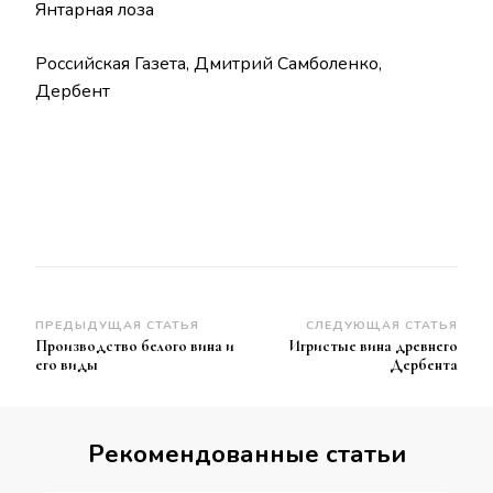
Янтарная лоза
Российская Газета, Дмитрий Самболенко,
Дербент
Навигация
ПРЕДЫДУЩАЯ СТАТЬЯ
СЛЕДУЮЩАЯ СТАТЬЯ
Производство белого вина и
Игристые вина древнего
по
его виды
Дербента
записям
Рекомендованные статьи